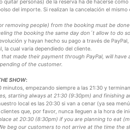
 o quitar personas) de la reserva ha de hacerse com
olso del importe. Si realizan la cancelación el mismo
 or removing people) from the booking must be don
celing the booking the same day don´t allow to do so
devolución y hayan hecho su pago a través de PayPal,
, la cual varia dependiedo del cliente.
that made their payment through PayPal, will have a
epending of the customer.
THE SHOW
:
0 minutos, empezando siempre a las 21:30 y terminan
s, starting always at 21:30 (9:30pm) and finishing 
estro local es las 20:30 si van a cenar (ya sea menú o
lientes que, por favor, nunca lleguen a la hora de ini
ace at 20:30 (8:30pm) if you are planning to eat (me
e beg our customers to not arrive at the time the s