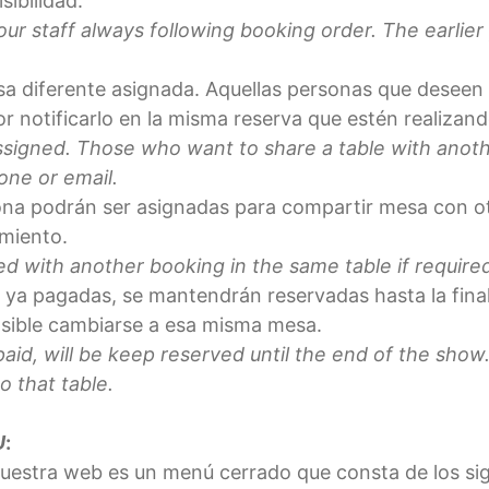
sibilidad.
 our staff always following booking order. The earlie
sa diferente asignada. Aquellas personas que desee
r notificarlo en la misma reserva que estén realizando
ssigned. Those who want to share a table with anothe
one or email.
sona podrán ser asignadas para compartir mesa con o
imiento.
d with another booking in the same table if required 
r ya pagadas, se mantendrán reservadas hasta la fina
osible cambiarse a esa misma mesa.
 paid, will be keep reserved until the end of the show
o that table.
U
:
uestra web es un menú cerrado que consta de los sig