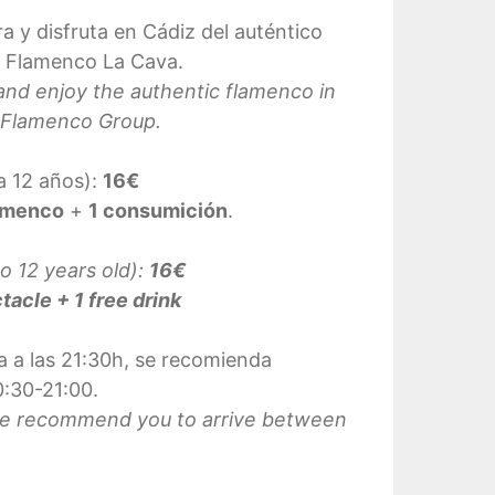
a y disfruta en Cádiz del auténtico
o Flamenco La Cava.
and enjoy the authentic flamenco in
 Flamenco Group.
a 12 años):
16€
amenco
+
1 consumición
.
o 12 years old):
16€
acle + 1 free drink
 a las 21:30h, se recomienda
0:30-21:00.
 we recommend you to arrive between