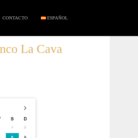
CONTACTO
ESPAÑOL
nco La Cava
V
S
D
1
2
7
8
9