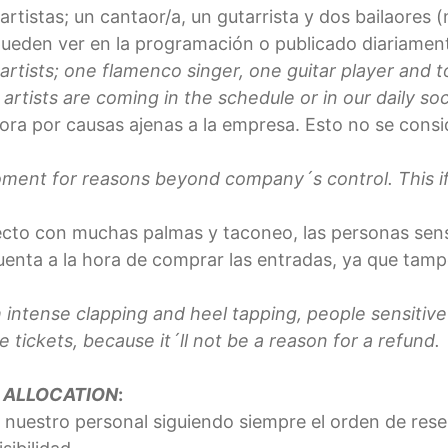
rtistas; un cantaor/a, un gutarrista y dos bailaores
 pueden ver en la programación o publicado diariament
rtists; one flamenco singer, one guitar player and 
tists are coming in the schedule or in our daily soc
hora por causas ajenas a la empresa. Esto no se cons
oment for reasons beyond company´s control. This i
recto con muchas palmas y taconeo, las personas sens
enta a la hora de comprar las entradas, ya que tamp
 intense clapping and heel tapping, people sensitive
 tickets, because it´ll not be a reason for a refund.
 ALLOCATION
:
za nuestro personal siguiendo siempre el orden de res