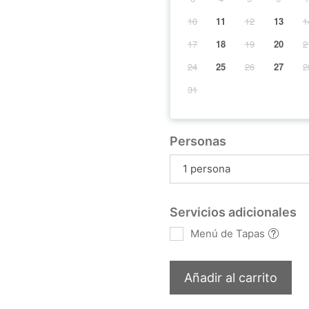
10
11
12
13
1
17
18
19
20
2
24
25
26
27
2
31
Personas
1 persona
Servicios adicionales
Menú de Tapas
Añadir al carrito