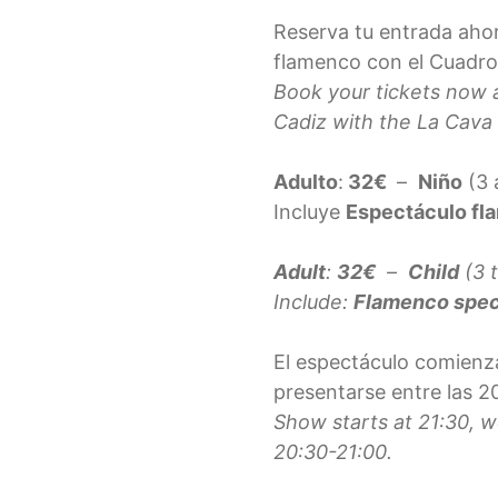
Reserva tu entrada ahor
flamenco con el Cuadr
Book your tickets now 
Cadiz with the La Cava
Adulto
:
32€
–
Niño
(3 
Incluye
Espectáculo fl
Adult
:
32€
–
Child
(3 t
Include:
Flamenco spect
El espectáculo comienza
presentarse entre las 2
Show starts at 21:30,
20:30-21:00.