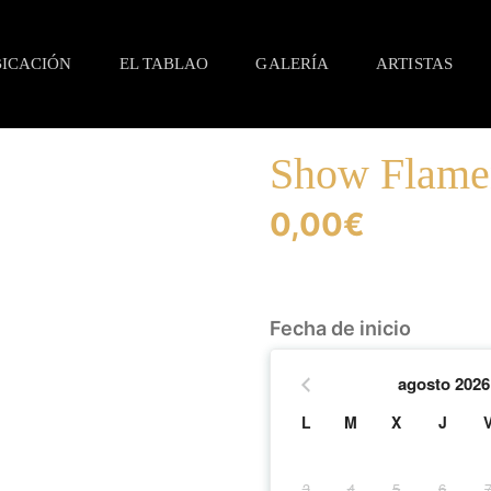
ICACIÓN
EL TABLAO
GALERÍA
ARTISTAS
Show Flame
0,00
€
Fecha de inicio
agosto
2026
L
M
X
J
3
4
5
6