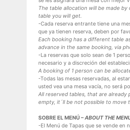
se les asignará una mesa con mejor vi
The table allocation will be made by
table you will get.
-Cada reserva entrante tiene una me
que ya tienen reserva, deben por favo
Each booking has a different table a
advance in the same booking, via ph
-La reservas que solo sean de 1 per
necesario y a discreción del establec
A booking of 1 person can be allocate
-Todas las mesas reservadas, al esta
usted vea una mesa vacía, no será p
All reserved tables, that are already
empty, it´ll be not possible to move t
SOBRE EL MENÚ –
ABOUT THE MEN
-El Menú de Tapas que se vende en n