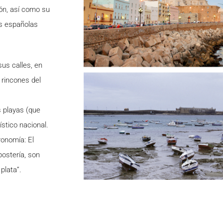
ión, así como su
as españolas
sus calles, en
 rincones del
s playas (que
ístico nacional.
ronomía: El
epostería, son
plata”.