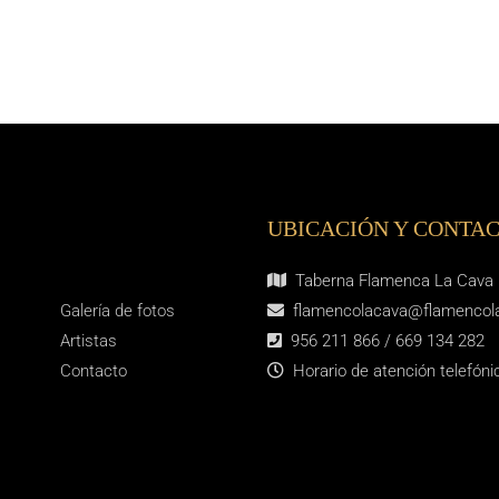
UBICACIÓN Y CONTA
Taberna Flamenca La Cava –
Galería de fotos
flamencolacava@flamencol
Artistas
956 211 866 / 669 134 282
Contacto
Horario de atención telefón