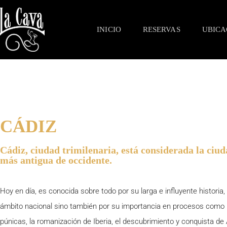
INICIO
RESERVAS
UBICA
CÁDIZ
Cádiz, ciudad trimilenaria, está considerada la ciu
más antigua de occidente.
Hoy en día, es conocida sobre todo por su larga e influyente historia, 
ámbito nacional sino también por su importancia en procesos como 
púnicas, la romanización de Iberia, el descubrimiento y conquista de