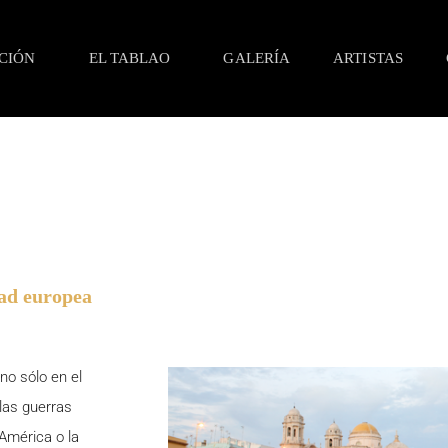
CIÓN
EL TABLAO
GALERÍA
ARTISTAS
dad europea
no sólo en el
las guerras
 América o la